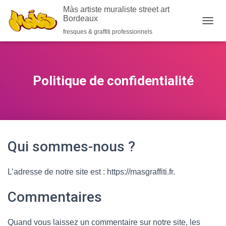
-->
Màs artiste muraliste street art
Bordeaux
O
fresques & graffiti professionnels
U
V
R
I
R
Politique de confidentialité
/
F
E
R
M
E
Qui sommes-nous ?
R
L
A
L’adresse de notre site est : https://masgraffiti.fr.
N
A
V
Commentaires
I
G
A
Quand vous laissez un commentaire sur notre site, les