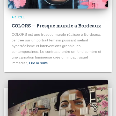
ARTICLE
COLORS — Fresque murale à Bordeaux
COLORS est une fresque murale réalisée à Bordeaux,
centrée sur un portrait féminin puissant mêlant
hyperréalisme et interventions graphiques
contemporaines. Le contraste entre un fond sombre et
une carnation lumineuse crée un impact visuel
immédiat,
Lire la suite