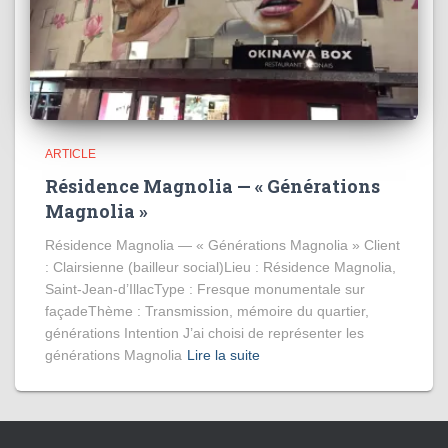
ARTICLE
Résidence Magnolia — « Générations
Magnolia »
Résidence Magnolia — « Générations Magnolia » Client
: Clairsienne (bailleur social)Lieu : Résidence Magnolia,
Saint-Jean-d’IllacType : Fresque monumentale sur
façadeThème : Transmission, mémoire du quartier,
générations Intention J’ai choisi de représenter les
générations Magnolia
Lire la suite