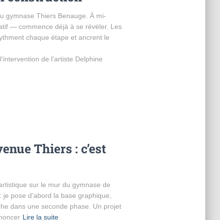
 du gymnase Thiers Benauge. À mi-
atif — commence déjà à se révéler. Les
rythment chaque étape et ancrent le
l’intervention de l’artiste Delphine
enue Thiers : c’est
artistique sur le mur du gymnase de
: je pose d’abord la base graphique,
ouche dans une seconde phase. Un projet
nnoncer
Lire la suite