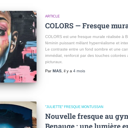
ARTICLE
COLORS — Fresque mura
COLORS est une fresque murale réalisée à Bo
féminin puissant mêlant hyperréalisme et int
Le contraste entre un fond sombre et une car
immédiat, renforcé par des touches colorée
picturaux.
Par
MAS
, il y a
4 mois
"JULIETTE" FRESQUE MONTUSSAN
Nouvelle fresque au gy
Benauge : une lumière e