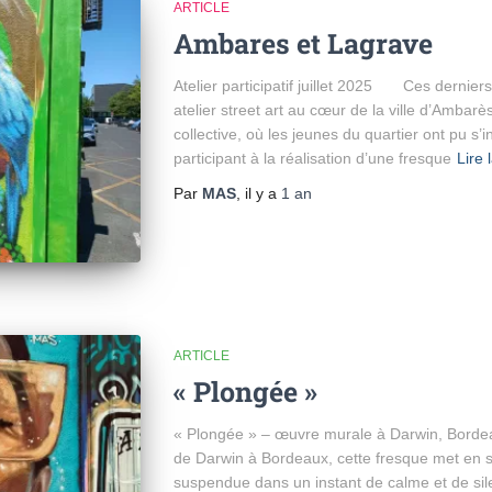
ARTICLE
Ambares et Lagrave
Atelier participatif juillet 2025 Ces derniers
atelier street art au cœur de la ville d’Ambar
collective, où les jeunes du quartier ont pu s’in
participant à la réalisation d’une fresque
Lire 
Par
MAS
, il y a
1 an
ARTICLE
« Plongée »
« Plongée » – œuvre murale à Darwin, Bordeau
de Darwin à Bordeaux, cette fresque met en
suspendue dans un instant de calme et de sil