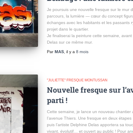
Je poursuis une nouvelle fresque sur le mur
parcours, la lumière — cœur du concept figur
échanges avec les habitants et les passants 
projet dans le quartier.
Je finaliserai la peinture cette semaine, avant 
Delas sur ce même mur.
Par
MAS
, il y a
8 mois
"JULIETTE" FRESQUE MONTUSSAN
Nouvelle fresque sur l’av
parti !
Cette semaine, je lance un nouveau chantier 
l’avenue Thiers. Une fresque en deux étapes 
puis l’artiste Delphine Delas apportera sa t
vivant, évolutif… et ouvert au public ! Pour a